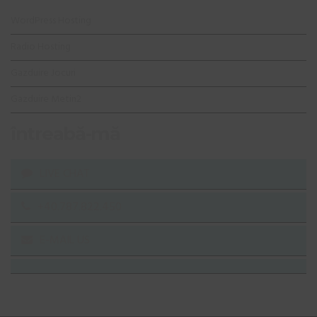
WordPress Hosting
Radio Hosting
Gazduire Jocuri
Gazduire Metin2
întreabă-mă
LIVE CHAT
+40.787.822.450
E-MAIL US