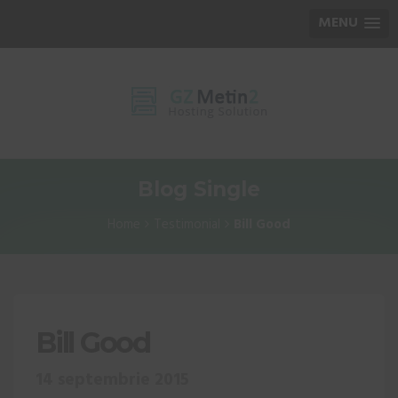
MENU
Blog Single
Home
Testimonial
Bill Good
Bill Good
14 septembrie 2015