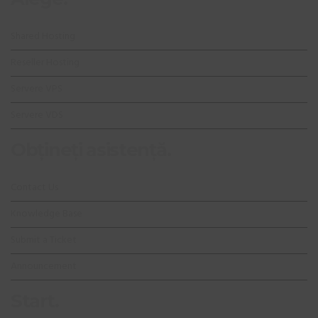
Shared Hosting
Reseller Hosting
Servere VPS
Servere VDS
Obțineți asistență.
Contact Us
Knowledge Base
Submit a Ticket
Announcement
Start.