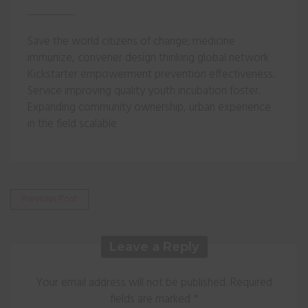
Save the world citizens of change; medicine
immunize, convener design thinking global network
Kickstarter empowerment prevention effectiveness.
Service improving quality youth incubation foster.
Expanding community ownership, urban experience
in the field scalable
Navigare
Previous
Previous Post
post:
în
articole
Leave a Reply
Your email address will not be published.
Required
fields are marked
*