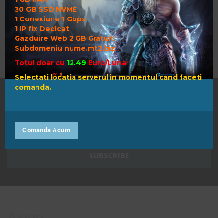
30 GB SSD NVME
1 Conexiune 1 Gbps
1 IP fix Dedicat
Gazduire Web 2 GB Gratuit
Subdomeniu nume.mt2.biz
Totul doar cu
12.49
Euro/Lunar
Selectati locatia serverul in momentul cand faceti
comanda.
Comanda Acum
Alege.