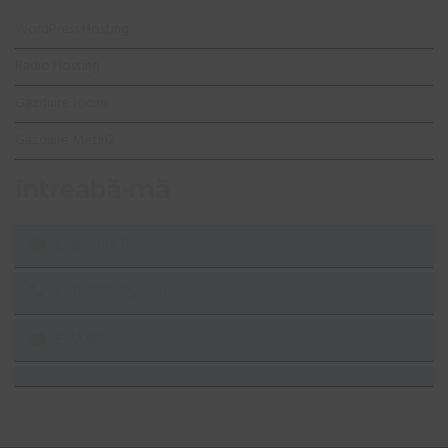
WordPress Hosting
Radio Hosting
Gazduire Jocuri
Gazduire Metin2
întreabă-mă
LIVE CHAT
+40.787.822.450
E-MAIL US