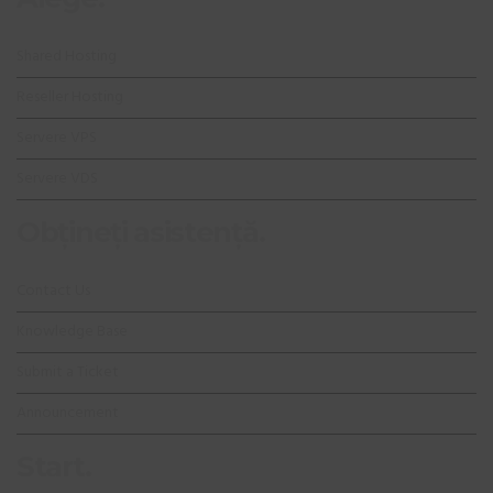
Shared Hosting
Reseller Hosting
Servere VPS
Servere VDS
Obțineți asistență.
Contact Us
Knowledge Base
Submit a Ticket
Announcement
Start.