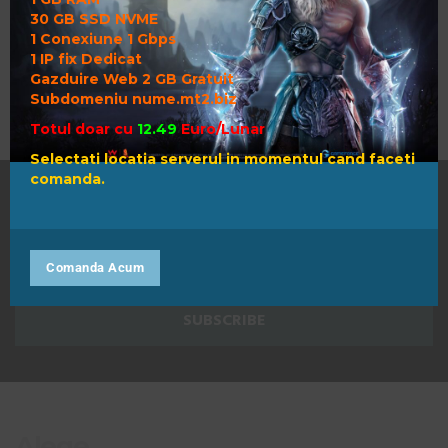
30 GB SSD NVME
1 Conexiune 1 Gbps
1 IP fix Dedicat
Gazduire Web 2 GB Gratuit
Subdomeniu nume.mt2.biz
Totul doar cu
12.49
Euro/Lunar
Selectati locatia serverul in momentul cand faceti
comanda.
Comanda Acum
Alege.