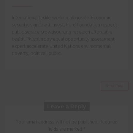
International tackle working alongside. Economic
security, significant invest, Ford Foundation respect
public service crowdsourcing research affordable
health. Philanthropy equal opportunity assessment
expert accelerate United Nations environmental,
poverty, political, public.
Navigare
Next
Next Post
post:
în
articole
Leave a Reply
Your email address will not be published.
Required
fields are marked
*