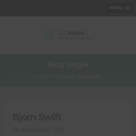
MENU
Blog Single
Home
Testimonial
Bjorn Swift
Bjorn Swift
14 septembrie 2015